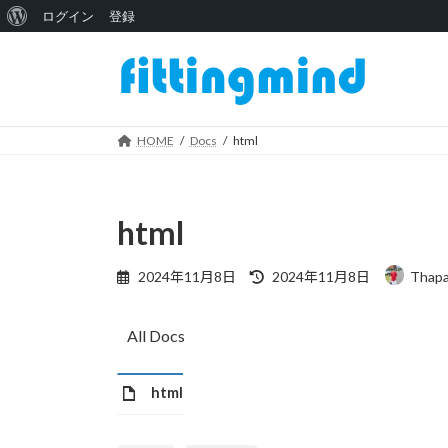
WordPress
ログイン
登録
コ
ナ
に
ン
ビ
つ
テ
ゲ
い
ン
ー
ツ
シ
HOME
Docs
html
て
へ
ョ
ス
ン
キ
に
html
ッ
移
プ
動
最
2024年11月8日
2024年11月8日
Thap
終
更
新
All Docs
日
時
:
html