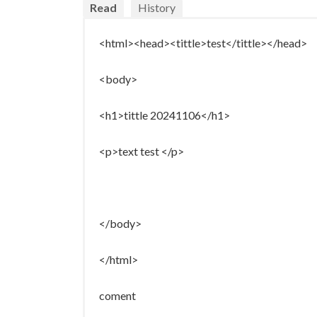
Read
History
<html><head><tittle>test</tittle></head>
<body>
<h1>tittle 20241106</h1>
<p>text test </p>
</body>
</html>
coment