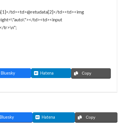
a[1]</td><td>@retudata[2]</td><td><img
eight=\"auto\"></td><td><input
</tr>\n";
Bluesky
Hatena
Copy
Bluesky
Hatena
Copy