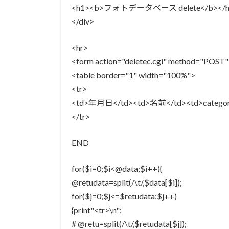
<h1><b>フォトデータベース delete</b></h
</div>
<hr>
<form action="deletec.cgi" method="POST
<table border="1" width="100%">
<tr>
<td>年月日</td><td>名前</td><td>categ
</tr>
END
for($i=0;$i<@data;$i++){
@retudata=split(/\t/,$data[$i]);
for($j=0;$j<=$retudata;$j++)
{print"<tr>\n";
# @retu=split(/\t/,$retudata[$j]);