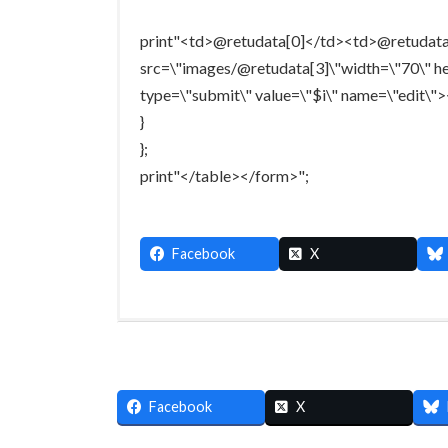
print"<td>@retudata[0]</td><td>@retudat
src=\"images/@retudata[3]\"width=\"70\" h
type=\"submit\" value=\"$i\" name=\"edit\">
}
};
print"</table></form>";
Facebook
X
Facebook
X