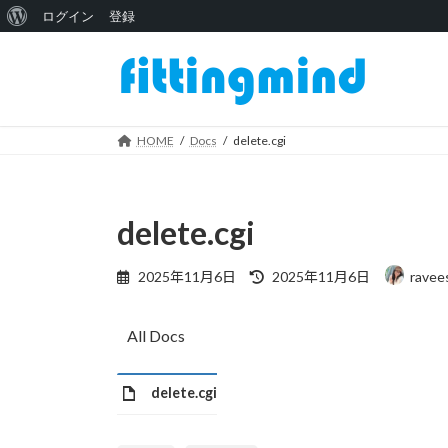
WordPress
ログイン
登録
コ
ナ
に
ン
ビ
つ
テ
ゲ
い
ン
ー
ツ
シ
HOME
Docs
delete.cgi
て
へ
ョ
ス
ン
キ
に
delete.cgi
ッ
移
プ
動
最
2025年11月6日
2025年11月6日
ravee
終
更
新
All Docs
日
時
:
delete.cgi