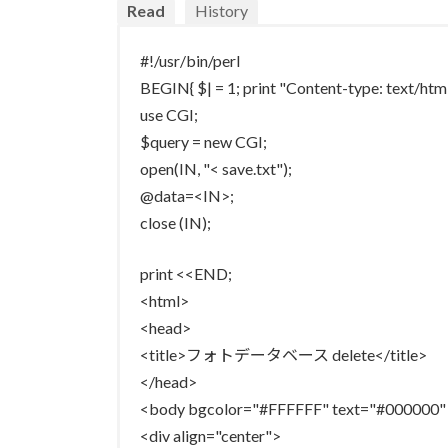
Read
History
#!/usr/bin/perl
BEGIN{ $| = 1; print "Content-type: text/h
use CGI;
$query = new CGI;
open(IN, "< save.txt");
@data=<IN>;
close (IN);
print <<END;
<html>
<head>
<title>フォトデータベース delete</title>
</head>
<body bgcolor="#FFFFFF" text="#000000"
<div align="center">