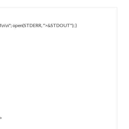
tml\n\n"; open(STDERR, ">&STDOUT"); }
>