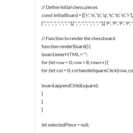
// Define initial chess pieces
const initialBoard = [['r', 'n', 'b', 'q', 'k', 'b', 'n', 'r'],['p', 'p', 'p
['', '', '', '', '', '', '', ''],['', '', '', '', '', '', '', ''],['P', 'P',
// Function to render the chessboard
function renderBoard() {
board.innerHTML = '';
for (let row = 0; row < 8; row++) {
for (let col = 0; col handleSquareClick(row, col
board.appendChild(square);
}
}
}
let selectedPiece = null;