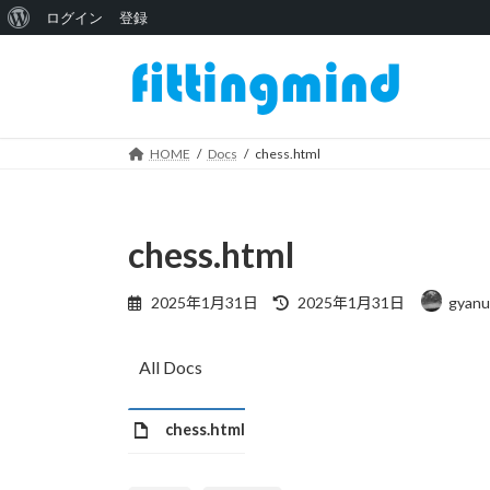
WordPress
ログイン
登録
コ
ナ
に
ン
ビ
つ
テ
ゲ
い
ン
ー
ツ
シ
HOME
Docs
chess.html
て
へ
ョ
ス
ン
キ
に
chess.html
ッ
移
プ
動
最
2025年1月31日
2025年1月31日
gyanu
終
更
新
All Docs
日
時
:
chess.html