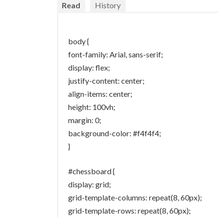
Read
History
body {
font-family: Arial, sans-serif;
display: flex;
justify-content: center;
align-items: center;
height: 100vh;
margin: 0;
background-color: #f4f4f4;
}
#chessboard {
display: grid;
grid-template-columns: repeat(8, 60px);
grid-template-rows: repeat(8, 60px);