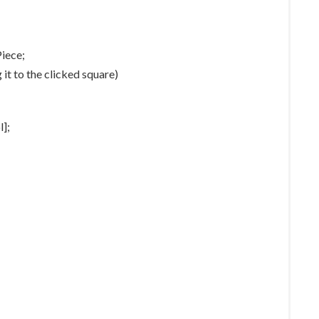
iece;
 it to the clicked square)
l];