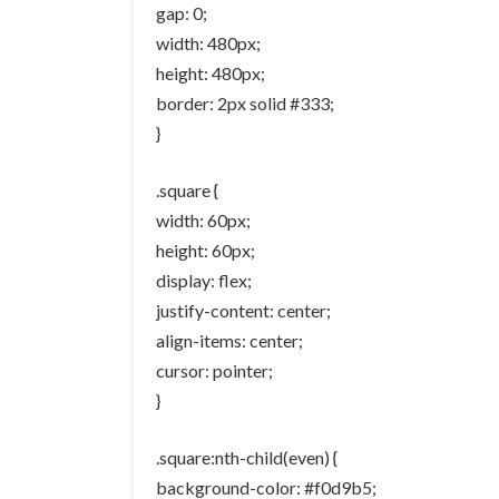
gap: 0;
width: 480px;
height: 480px;
border: 2px solid #333;
}
.square {
width: 60px;
height: 60px;
display: flex;
justify-content: center;
align-items: center;
cursor: pointer;
}
.square:nth-child(even) {
background-color: #f0d9b5;