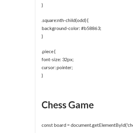
}
.square:nth-child(odd) {
background-color: #b58863;
}
.piece {
font-size: 32px;
cursor: pointer;
}
Chess Game
const board = document.getElementById('ch