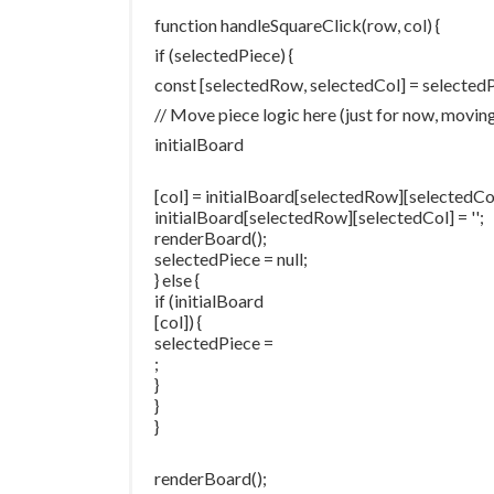
function handleSquareClick(row, col) {
if (selectedPiece) {
const [selectedRow, selectedCol] = selectedP
// Move piece logic here (just for now, moving
initialBoard
[col] = initialBoard[selectedRow][selectedCo
initialBoard[selectedRow][selectedCol] = '';
renderBoard();
selectedPiece = null;
} else {
if (initialBoard
[col]) {
selectedPiece =
;
}
}
}
renderBoard();