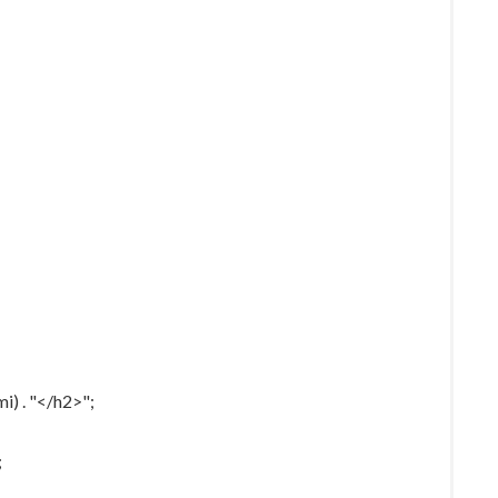
i) . "</h2>";
;