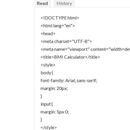
Read
History
<!DOCTYPE html>
<html lang="en">
<head>
<meta charset="UTF-8">
<meta name="viewport" content="width=devic
<title>BMI Calculator</title>
<style>
body {
font-family: Arial, sans-serif;
margin: 20px;
}
input {
margin: 5px 0;
}
</style>