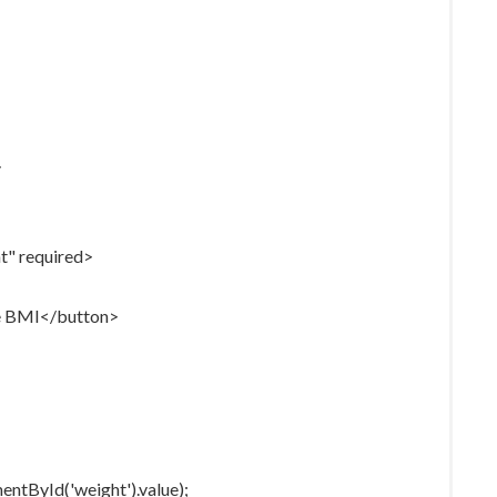
>
t" required>
te BMI</button>
ntById('weight').value);