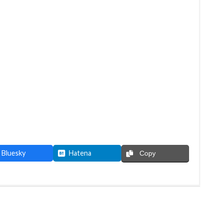
Bluesky
Hatena
Copy