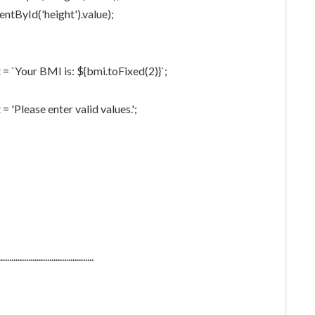
ntById('height').value);
= `Your BMI is: ${bmi.toFixed(2)}`;
 'Please enter valid values.';
.............................................