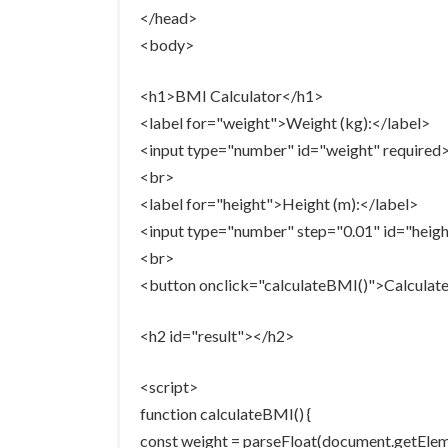
</head>
<body>
<h1>BMI Calculator</h1>
<label for="weight">Weight (kg):</label>
<input type="number" id="weight" required
<br>
<label for="height">Height (m):</label>
<input type="number" step="0.01" id="heigh
<br>
<button onclick="calculateBMI()">Calcula
<h2 id="result"></h2>
<script>
function calculateBMI() {
const weight = parseFloat(document.getEleme