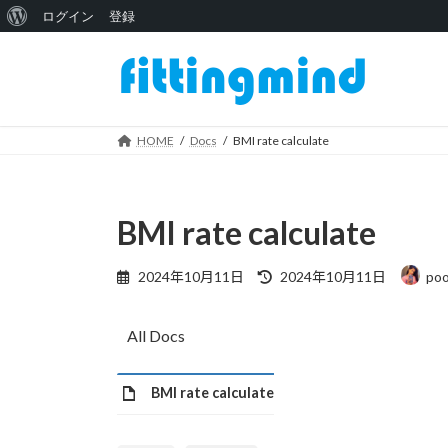
WordPress
ログイン
登録
コ
ナ
に
ン
ビ
つ
テ
ゲ
い
ン
ー
ツ
シ
HOME
Docs
BMI rate calculate
て
へ
ョ
ス
ン
キ
に
BMI rate calculate
ッ
移
プ
動
最
2024年10月11日
2024年10月11日
poo
終
更
新
All Docs
日
時
:
BMI rate calculate