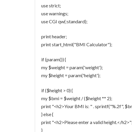
use strict;
use warnings;
use CGI qw(:standard);
print header;
print start_html("BMI Calculator");
if (param()) {
my $weight = param('weight');
my $height = param('height');
if ($height > 0) {
my $bmi = $weight / ($height ** 2);
print "<h2>Your BMI is: " . sprintf("%.2f", $bm
} else {
print "<h2>Please enter a valid height.</h2>"
}