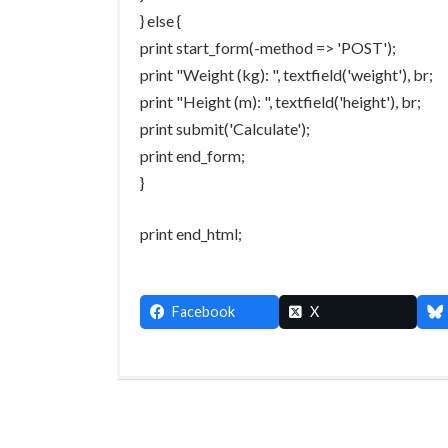
} else {
print start_form(-method => 'POST');
print "Weight (kg): ", textfield('weight'), br;
print "Height (m): ", textfield('height'), br;
print submit('Calculate');
print end_form;
}
print end_html;
Facebook
X