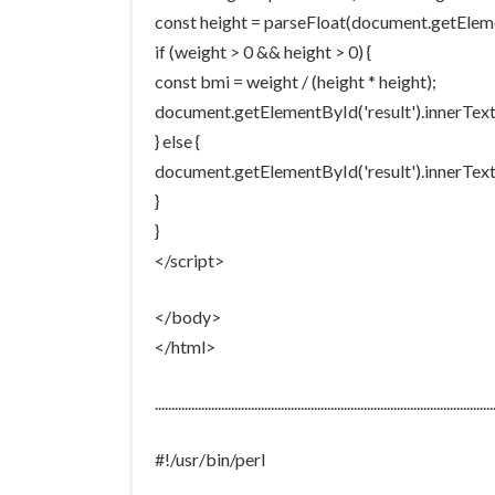
const height = parseFloat(document.getEleme
if (weight > 0 && height > 0) {
const bmi = weight / (height * height);
document.getElementById('result').innerText 
} else {
document.getElementById('result').innerText =
}
}
</script>
</body>
</html>
......................................................................................................
#!/usr/bin/perl