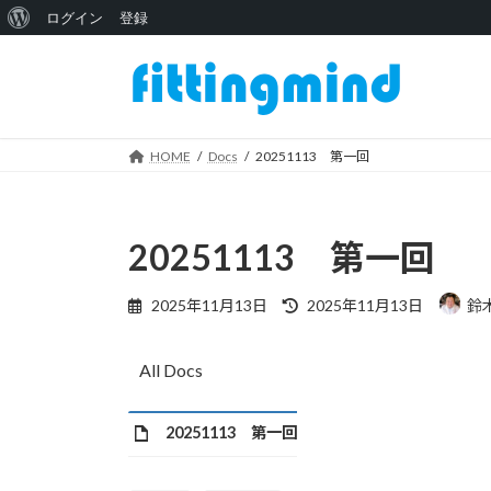
WordPress
ログイン
登録
コ
ナ
に
ン
ビ
つ
テ
ゲ
い
ン
ー
ツ
シ
HOME
Docs
20251113 第一回
て
へ
ョ
ス
ン
キ
に
20251113 第一回
ッ
移
プ
動
最
2025年11月13日
2025年11月13日
鈴
終
更
新
All Docs
日
時
:
20251113 第一回