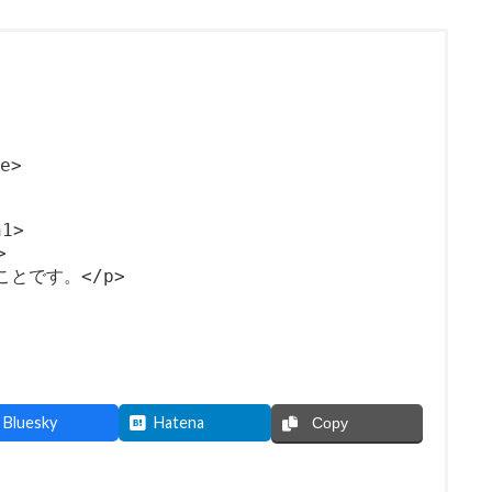
>

1>



とです。</p>

Bluesky
Hatena
Copy