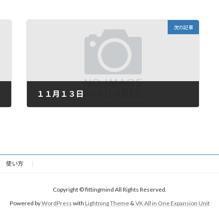
次の記事
１１月１３日
2025年11月13日
使い方
Copyright © fittingmind All Rights Reserved.
Powered by
WordPress
with
Lightning Theme
&
VK All in One Expansion Unit