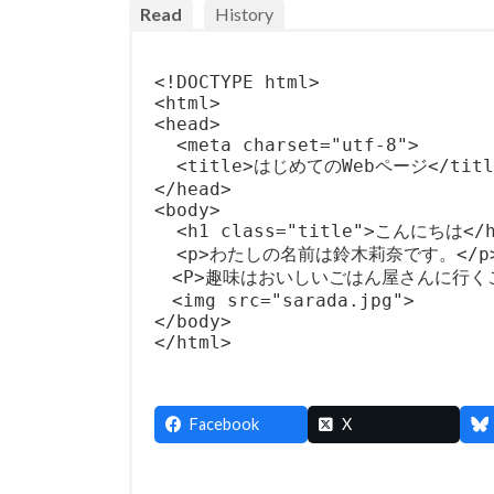
Read
History
<!DOCTYPE html>

<html>

<head>

  <meta charset="utf-8">

  <title>はじめてのWebページ</title
</head>

<body>

  <h1 class="title">こんにちは</h
  <p>わたしの名前は鈴木莉奈です。</p>
　<P>趣味はおいしいごはん屋さんに行くこ
　<img src="sarada.jpg">

</body>

</html>
Facebook
X