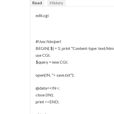
Read
History
edit.cgi
#!/usr/bin/perl
BEGIN{ $| = 1; print "Content-type: text/h
use CGI;
$query = new CGI;
open(IN, "< save.txt");
@data=<IN>;
close (IN);
print <<END;