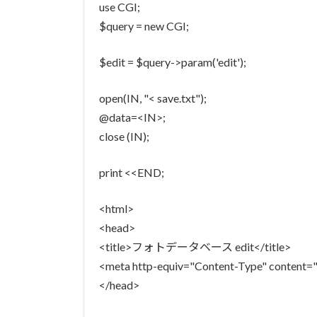
use CGI;
$query = new CGI;
$edit = $query->param('edit');
open(IN, "< save.txt");
@data=<IN>;
close (IN);
print <<END;
<html>
<head>
<title>フォトデータベース edit</title>
<meta http-equiv="Content-Type" content="t
</head>