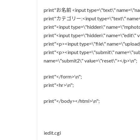
print"お名前 <input type=\"text\" name=\"na
print"カテゴリー:<input type=\"text\" name=\
print"<input type=\"hidden\" name=\"mphoto
print"<input type=\"hidden\" name=\"edit\" v
print"<p><input type=\"file\" name=\"upload_
print"<p><input type=\"submit\" name=\"sub
name=\"submit2\" value=\"reset\"></p>\n";
print"</form>\n";
print"<hr>\n";
print"</body></html>\n";
iedit.cgi