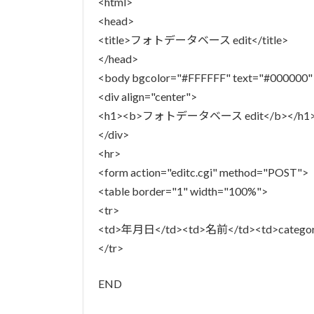
<html>
<head>
<title>フォトデータベース edit</title>
</head>
<body bgcolor="#FFFFFF" text="#000000"
<div align="center">
<h1><b>フォトデータベース edit</b></h1
</div>
<hr>
<form action="editc.cgi" method="POST">
<table border="1" width="100%">
<tr>
<td>年月日</td><td>名前</td><td>categ
</tr>
END