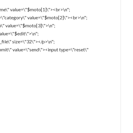
me\" value=\"$moto[1]\"><br>\n";
"category\" value=\"$moto[2]\"><br>\n";
\" value=\"$moto[3]\">\n";
alue=\"$edit\">\n";
file\" size=\"32\"></p>\n";
mit\" value=\"send\"><input type=\"reset\"