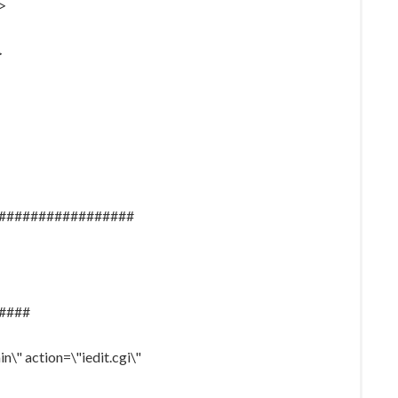
>
>
#################
####
" action=\"iedit.cgi\"