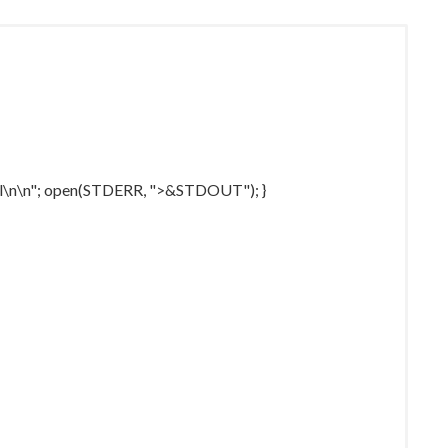
tml\n\n"; open(STDERR, ">&STDOUT"); }