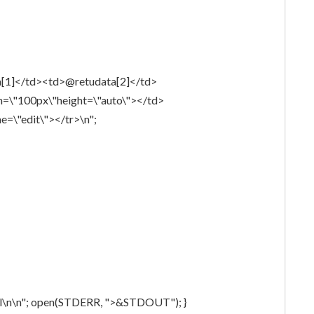
a[1]</td><td>@retudata[2]</td>
h=\"100px\"height=\"auto\"></td>
e=\"edit\"></tr>\n";
tml\n\n"; open(STDERR, ">&STDOUT"); }