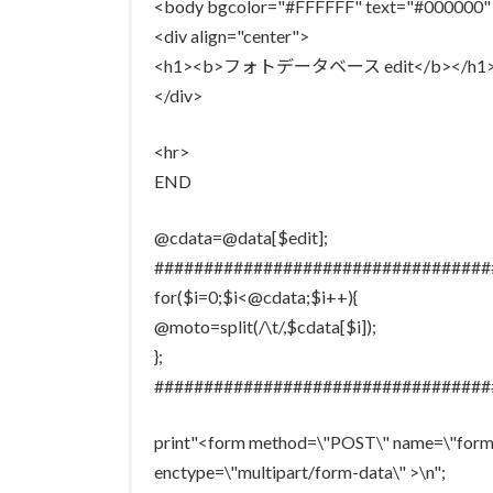
<body bgcolor="#FFFFFF" text="#000000"
<div align="center">
<h1><b>フォトデータベース edit</b></h1
</div>
<hr>
END
@cdata=@data[$edit];
##################################
for($i=0;$i<@cdata;$i++){
@moto=split(/\t/,$cdata[$i]);
};
##################################
print"<form method=\"POST\" name=\"formin\
enctype=\"multipart/form-data\" >\n";