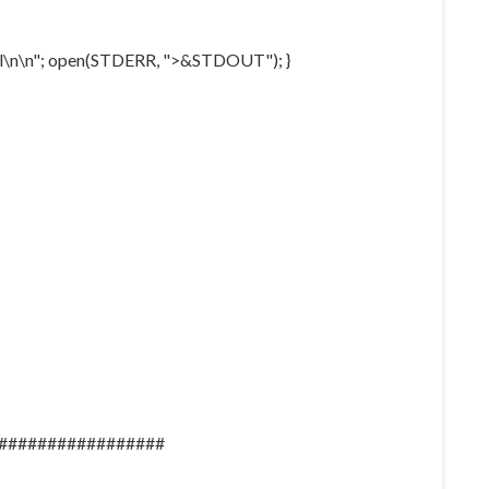
tml\n\n"; open(STDERR, ">&STDOUT"); }
#################