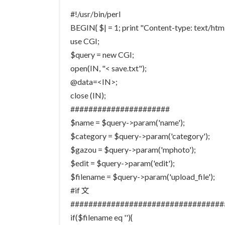
#!/usr/bin/perl
BEGIN{ $| = 1; print "Content-type: text/h
use CGI;
$query = new CGI;
open(IN, "< save.txt");
@data=<IN>;
close (IN);
######################
$name = $query->param('name');
$category = $query->param('category');
$gazou = $query->param('mphoto');
$edit = $query->param('edit');
$filename = $query->param('upload_file');
#if 文
##################################
if($filename eq ''){