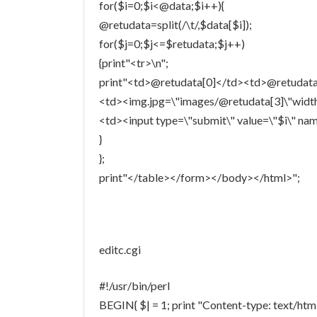
for($i=0;$i<@data;$i++){
@retudata=split(/\t/,$data[$i]);
for($j=0;$j<=$retudata;$j++)
{print"<tr>\n";
print"<td>@retudata[0]</td><td>@retudat
<td><img.jpg=\"images/@retudata[3]\"widt
<td><input type=\"submit\" value=\"$i\" nam
}
};
print"</table></form></body></html>";
editc.cgi
#!/usr/bin/perl
BEGIN{ $| = 1; print "Content-type: text/h