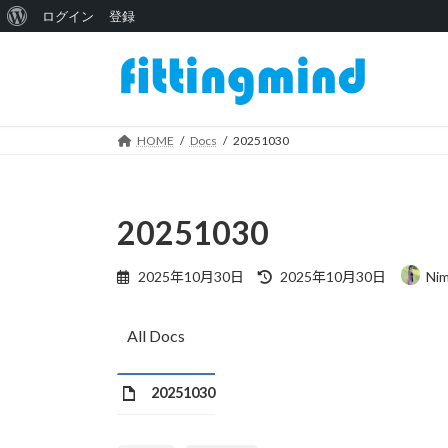
WordPress
ログイン
登録
コ
ナ
に
ン
ビ
つ
テ
ゲ
い
ン
ー
ツ
シ
HOME
Docs
20251030
て
へ
ョ
ス
ン
キ
に
20251030
ッ
移
プ
動
最
2025年10月30日
2025年10月30日
Ni
終
更
新
All Docs
日
時
:
20251030