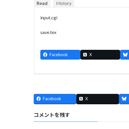
Read
History
input.cgi
save.tex
Facebook
X
Facebook
X
コメントを残す