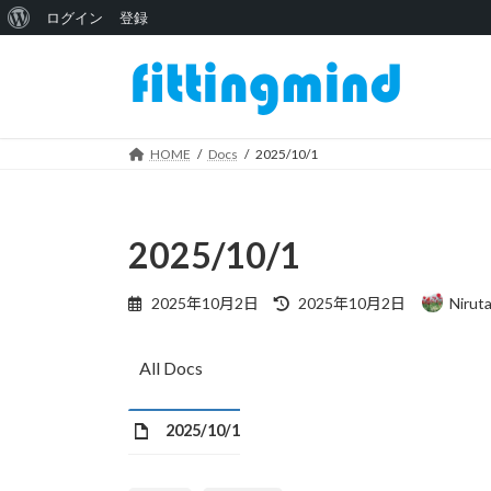
WordPress
ログイン
登録
コ
ナ
に
ン
ビ
つ
テ
ゲ
い
ン
ー
ツ
シ
HOME
Docs
2025/10/1
て
へ
ョ
ス
ン
キ
に
2025/10/1
ッ
移
プ
動
最
2025年10月2日
2025年10月2日
Niruta
終
更
新
All Docs
日
時
:
2025/10/1