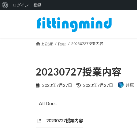
WordPress
ログイン
登録
コ
ナ
に
ン
ビ
つ
テ
ゲ
い
ン
ー
ツ
シ
HOME
Docs
20230727授業内容
て
へ
ョ
ス
ン
キ
に
20230727授業内容
ッ
移
プ
動
最
2023年7月27日
2023年7月27日
井原
終
更
新
All Docs
日
時
:
20230727授業内容