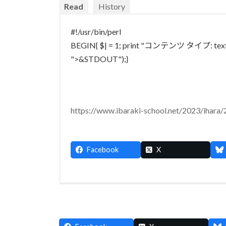
Read
History
#!/usr/bin/perl
BEGIN{ $|
= 1;
print "コンテンツ タイプ: text/
">&STDOUT");}
https://www.ibaraki-school.net/2023/ihara/
Facebook
X