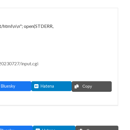
html\n\n";
open(STDERR,
20230727/input.cgi
Bluesky
Hatena
Copy