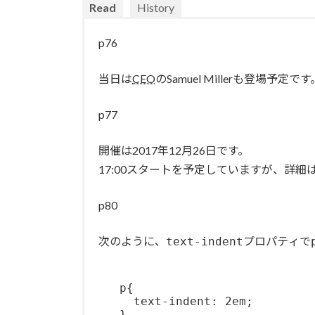
Read
History
p76
当日は
CEO
のSamuel Millerも登場予定です
p77
開催は2017年12月26日です。
17:00スタートを予定していますが、詳細
p80
次のように、
プロパティで
text-indent
   p{

     text-indent: 2em;
