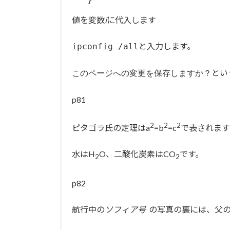
値を変数
i
に代入します
と入力します。
ipconfig /all
とい
このページへの変更を保存しますか？
p81
2
2
2
ピタゴラ氏の定理はa
=b
=c
で表されます
水はH
O、二酸化炭素はCO
です。
2
2
p82
航行中の
ソフィア号
の写真の裏には、父