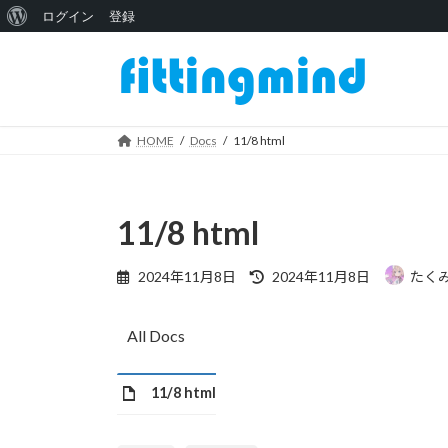
WordPress
ログイン
登録
コ
ナ
に
ン
ビ
つ
テ
ゲ
い
ン
ー
ツ
シ
HOME
Docs
11/8 html
て
へ
ョ
ス
ン
キ
に
11/8 html
ッ
移
プ
動
最
2024年11月8日
2024年11月8日
たく
終
更
新
All Docs
日
時
:
11/8 html