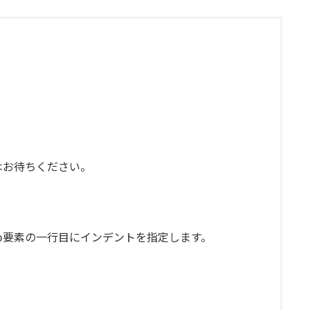
。
はお待ちください。
要素の一行目にインデントを指定します。
p