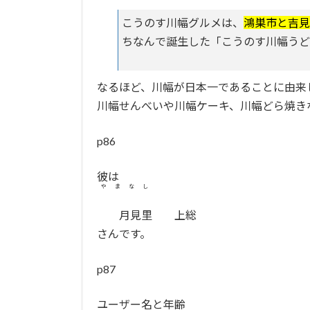
こうのす川幅グルメは、
鴻巣市と吉見
ちなんで誕生した「こうのす川幅うど
なるほど、川幅が日本一であることに由来
川幅せんべいや川幅ケーキ、川幅どら焼き
p86
彼は
やまなし
月見里
上総
さんです。
p87
ユーザー名と年齢