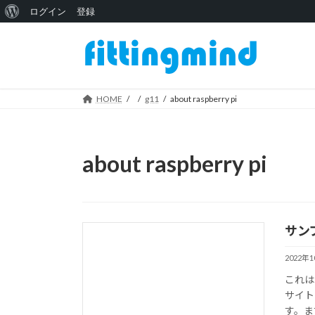
WordPress
ログイン
登録
コ
ナ
に
ン
ビ
つ
テ
ゲ
い
ン
ー
ツ
シ
HOME
g11
about raspberry pi
て
へ
ョ
ス
ン
キ
に
about raspberry pi
ッ
移
プ
動
サン
2022年
これは
サイト
す。ま