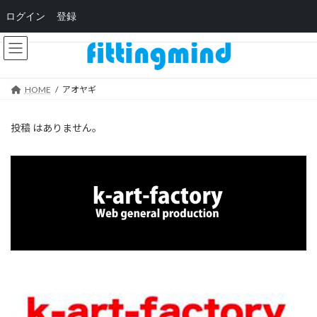
ログイン
登録
コ
ナ
ン
ビ
テ
ゲ
ン
ー
HOME
アオヤギ
ツ
シ
へ
ョ
ス
ン
投稿 はありません。
キ
に
ッ
移
プ
動