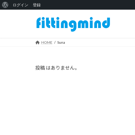
WordPress
ログイン
登録
コ
ナ
に
ン
ビ
つ
テ
ゲ
い
ン
ー
ツ
シ
HOME
Suna
て
へ
ョ
ス
ン
キ
に
投稿 はありません。
ッ
移
プ
動