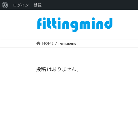
WordPress
ログイン
登録
コ
ナ
に
ン
ビ
つ
テ
ゲ
い
ン
ー
ツ
シ
HOME
renjiapeng
て
へ
ョ
ス
ン
キ
に
投稿 はありません。
ッ
移
プ
動