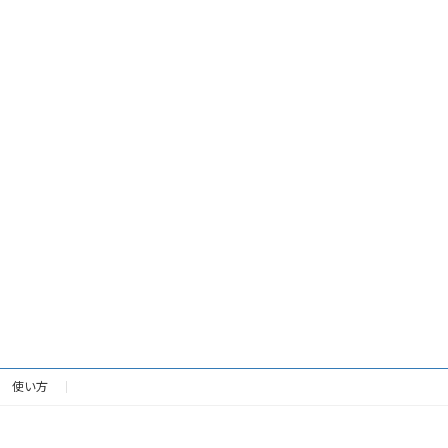
使い方
Copyright © fittingmind All Rights Reserved.