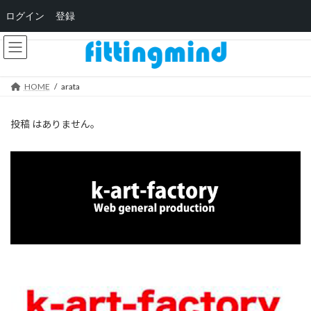
ログイン
登録
コ
ナ
ン
ビ
テ
ゲ
ン
ー
HOME
arata
ツ
シ
へ
ョ
ス
ン
投稿 はありません。
キ
に
ッ
移
プ
動