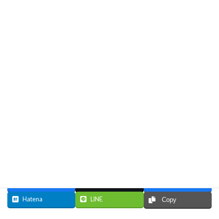
</td>
</tr>
</table>
</center>
</body>
</html>
Facebook
X
Bluesky
Hatena
LINE
Copy
Facebook
X
Bluesky
Hatena
LINE
Copy